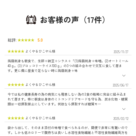
お客様の声（17件）
総評:
5.0
よくやるひこやん様
2025/11/27
蒟蒻刺身も朝食で、生卵＋納豆＋シラス＋「(1)蒟蒻刺身＋味噌。(2)オートミール
40ｇ。(3)ブロッコリーライス100ｇ」の3つの組み合わせで交互に食して居ま
す。更に偶に昼食で足らない時に蒟蒻刺身＋味
よくやるひこやん様
2025/06/17
今では私の健康長寿の為の病気にも罹患しない為の3食の戦略に完全に組み込ま
れて居ます。特に朝食は身体のミトコンドリアモードを守る為、炭水化物・糖質
類は一切摂取禁止にしています。何故なら摂取すれば糖質モー
よくやるひこやん様
2025/02/12
袋から出して、そのまま添付の味噌で食べられるのが、簡便で非常に有難いので
す。しかも低カロリーで腹持ちは良いし水溶性食物繊維と不溶性食物繊維両方を