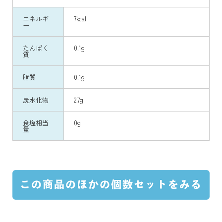
エネルギ
7kcal
ー
たんぱく
0.1g
質
脂質
0.1g
炭水化物
2.7g
食塩相当
0g
量