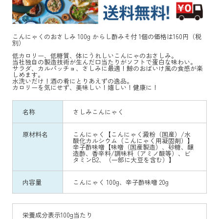
こんにゃくのおさしみ 100g からし酢みそ付 1個の価格は160円（税
別）
低カロリー、低糖質、体にうれしいこんにゃのおさしみ。
当社独自の製造技術が生んだ口当たりがソフトで蛋白な味わい。
サラダ、カルパッチョ、さしみに最適！鯨のおばいけ風の食感が楽
しめます。
水洗いだけ！酒の肴にとりあえずの逸品。
カロリーを気にせず、美味しい！嬉しい！健康に！
名称
さしみこんにゃく
原材料名
こんにゃく【こんにゃく澱粉（国産）/水
酸化カルシウム（こんにゃく用凝固剤）】
辛子酢味噌【味噌（国産製造）、砂糖、醸
造酢、香辛料/調味料（アミノ酸等）、ビ
タミンB2、（一部に大豆を含む）】
内容量
こんにゃく 100g、辛子酢味噌 20g
栄養成分表示100g当たり